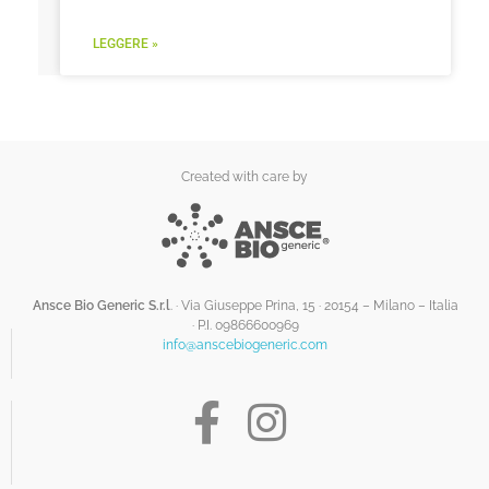
LEGGERE »
Created with care by
Ansce Bio Generic S.r.l
. · Via Giuseppe Prina, 15 · 20154 – Milano – Italia
·
P.I. 09866600969
info@anscebiogeneric.com