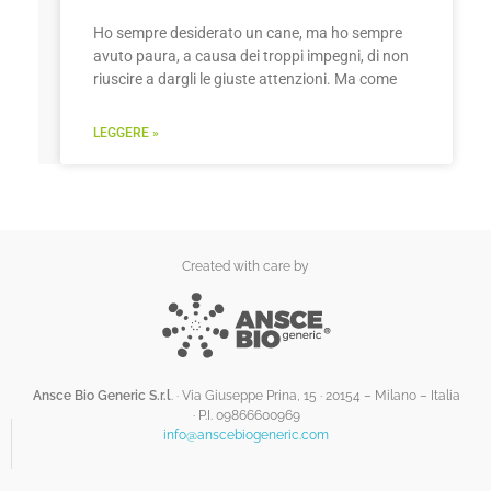
Ho sempre desiderato un cane, ma ho sempre
avuto paura, a causa dei troppi impegni, di non
riuscire a dargli le giuste attenzioni. Ma come
LEGGERE »
Created with care by
Ansce Bio Generic S.r.l
. · Via Giuseppe Prina, 15 · 20154 – Milano – Italia
·
P.I. 09866600969
info@anscebiogeneric.com