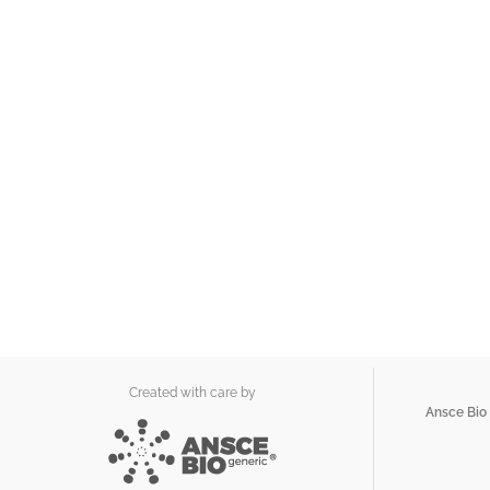
Created with care by
Ansce Bio 