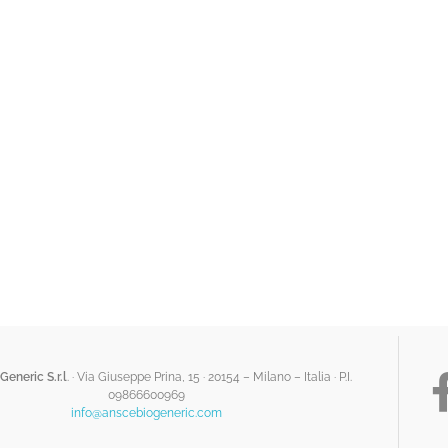
Generic S.r.l
. · Via Giuseppe Prina, 15 · 20154 – Milano – Italia ·
P.I.
09866600969
info@anscebiogeneric.com