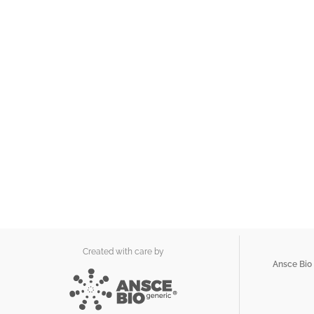
Created with care by
Ansce Bio 