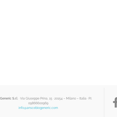
Generic S.r.l
. · Via Giuseppe Prina, 15 · 20154 – Milano – Italia ·
P.I.
09866600969
info@anscebiogeneric.com