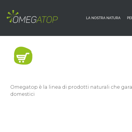
LA NOSTRA NATURA
PE
Omegatop è la linea di prodotti naturali che garan
domestici