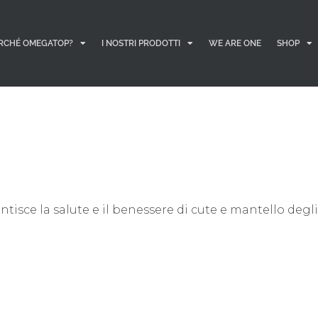
RCHÉ OMEGATOP?
I NOSTRI PRODOTTI
WE ARE ONE
SHOP
tisce la salute e il benessere di cute e mantello degl