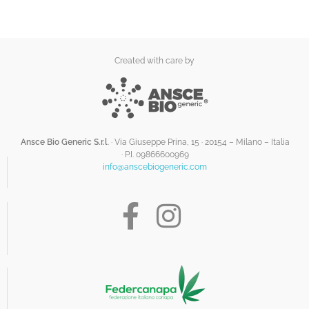
Created with care by
Ansce Bio Generic S.r.l
. · Via Giuseppe Prina, 15 · 20154 – Milano – Italia
·
P.I. 09866600969
info@anscebiogeneric.com