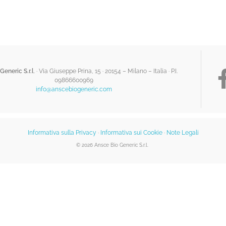
Generic S.r.l
. · Via Giuseppe Prina, 15 · 20154 – Milano – Italia ·
P.I.
09866600969
info@anscebiogeneric.com
Informativa sulla Privacy
·
Informativa sui Cookie
·
Note Legali
© 2026 Ansce Bio Generic S.r.l.