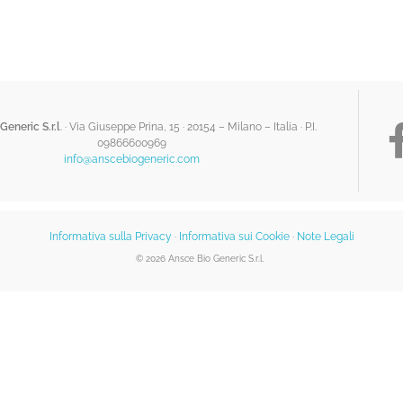
Generic S.r.l
. · Via Giuseppe Prina, 15 · 20154 – Milano – Italia ·
P.I.
09866600969
info@anscebiogeneric.com
Informativa sulla Privacy
·
Informativa sui Cookie
·
Note Legali
© 2026 Ansce Bio Generic S.r.l.