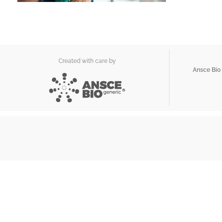
Created with care by
Ansce Bio 