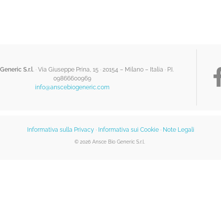
Generic S.r.l
. · Via Giuseppe Prina, 15 · 20154 – Milano – Italia ·
P.I.
09866600969
info@anscebiogeneric.com
Informativa sulla Privacy
·
Informativa sui Cookie
·
Note Legali
© 2026 Ansce Bio Generic S.r.l.