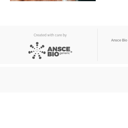
Created with care by
Ansce Bio 