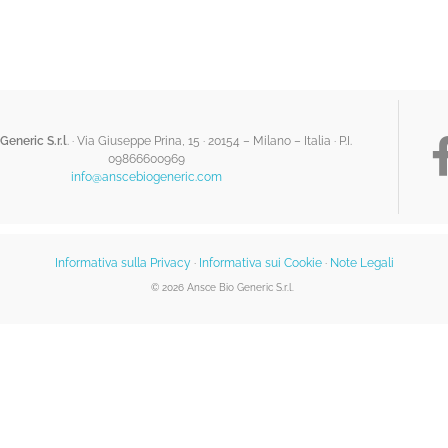
Generic S.r.l
. · Via Giuseppe Prina, 15 · 20154 – Milano – Italia ·
P.I.
09866600969
info@anscebiogeneric.com
Informativa sulla Privacy
·
Informativa sui Cookie
·
Note Legali
© 2026 Ansce Bio Generic S.r.l.