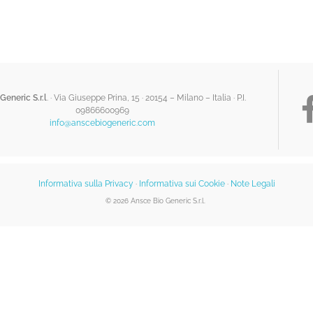
Generic S.r.l
. · Via Giuseppe Prina, 15 · 20154 – Milano – Italia ·
P.I.
09866600969
info@anscebiogeneric.com
Informativa sulla Privacy
·
Informativa sui Cookie
·
Note Legali
© 2026 Ansce Bio Generic S.r.l.